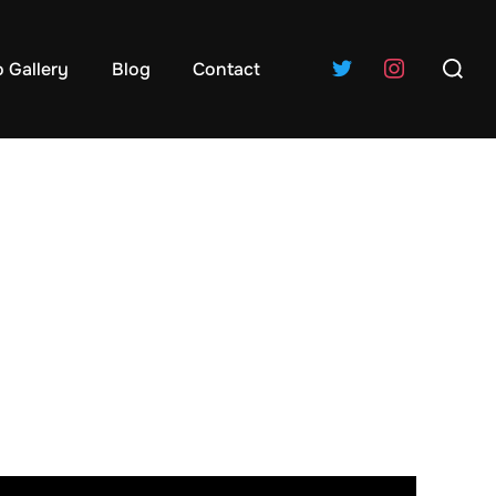
検
 Gallery
Blog
Contact
索
対
象:
！