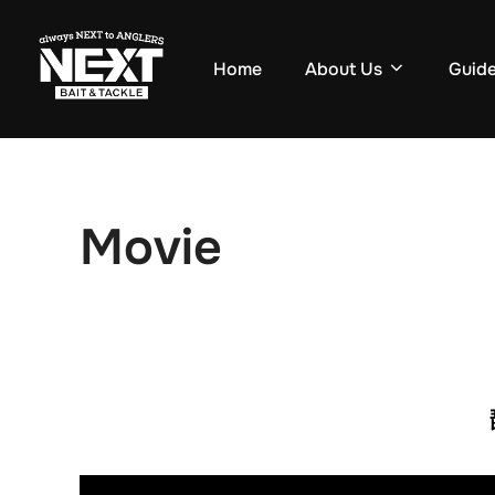
コ
ン
Home
About Us
Guide
テ
ン
ツ
へ
ス
Movie
キ
ッ
プ